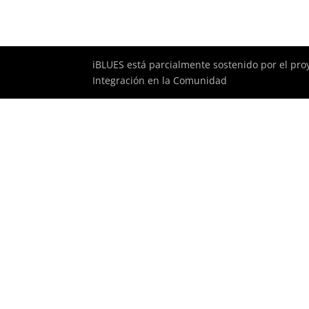
iBLUES está parcialmente sostenido por el pro
Integración en la Comunidad