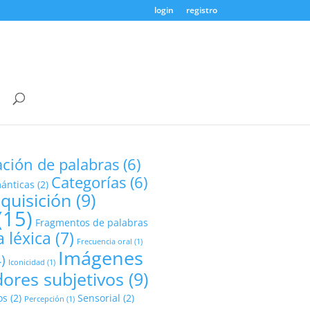
login
registro
ación de palabras
(6)
Categorías
(6)
mánticas
(2)
quisición
(9)
(15)
Fragmentos de palabras
 léxica
(7)
Frecuencia oral
(1)
Imágenes
)
Iconicidad
(1)
dores subjetivos
(9)
os
(2)
Sensorial
(2)
Percepción
(1)