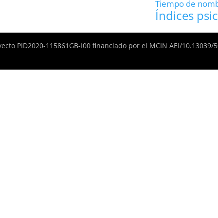
Tiempo de nom
Índices psic
yecto PID2020-115861GB-I00 financiado por el MCIN AEI/10.13039/50