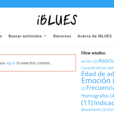
io
Buscar estímulos
Recursos
Acerca de iBLUES
Filtrar estudios:
Asoci
acción
(2)
ease
log in
to view this content.
Características se
Edad de ad
Emoción
Frecuencia
(2)
Homógrafos
(4
(11)
Indica
Movimiento
(2)
Otr