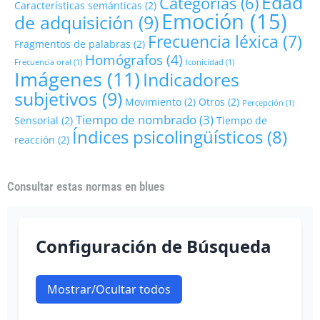
Edad
Categorías
(6)
Características semánticas
(2)
Emoción
(15)
de adquisición
(9)
Frecuencia léxica
(7)
Fragmentos de palabras
(2)
Homógrafos
(4)
Frecuencia oral
(1)
Iconicidad
(1)
Imágenes
(11)
Indicadores
subjetivos
(9)
Movimiento
(2)
Otros
(2)
Percepción
(1)
Tiempo de nombrado
(3)
Sensorial
(2)
Tiempo de
Índices psicolingüísticos
(8)
reacción
(2)
Consultar estas normas en blues