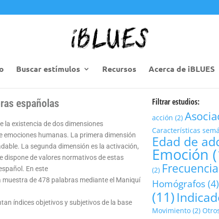
io
Buscar estímulos
Recursos
Acerca de iBLUES
Filtrar estudios:
bras españolas
Asocia
acción
(2)
e la existencia de dos dimensiones
Características sem
 de emociones humanas. La primera dimensión
Edad de adq
adable. La segunda dimensión es la activación,
Emoción
(
se dispone de valores normativos de estas
Frecuencia
español. En este
(2)
una muestra de 478 palabras mediante el Maniquí
Homógrafos
(4
(11)
Indicad
an índices objetivos y subjetivos de la base
Movimiento
(2)
Otro