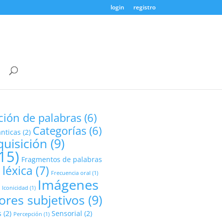
login
registro
ción de palabras
(6)
Categorías
(6)
ánticas
(2)
uisición
(9)
15)
Fragmentos de palabras
 léxica
(7)
Frecuencia oral
(1)
Imágenes
)
Iconicidad
(1)
ores subjetivos
(9)
s
(2)
Sensorial
(2)
Percepción
(1)